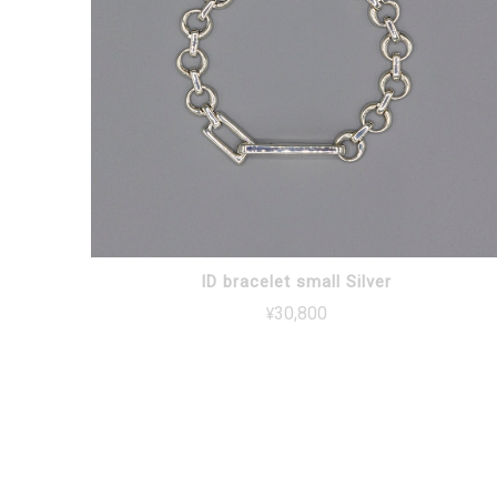
ID bracelet small Silver
¥30,800