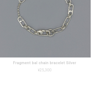
Fragment bal chain bracelet Silver
¥25,300