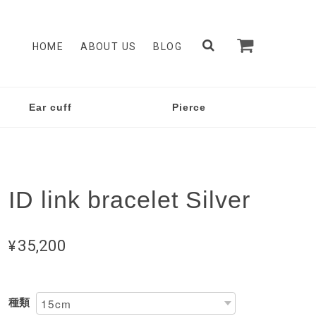
HOME
ABOUT US
BLOG
Ear cuff
Pierce
ID link bracelet Silver
¥35,200
種類