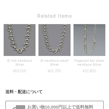
Related Items
ID link necklace
ID necklace small
Fragment bal chain
Silver
Silver
necklace Silver
¥69,300
¥62,700
¥52,800
送料・配送について
お買い物10,000円以上で送料無料