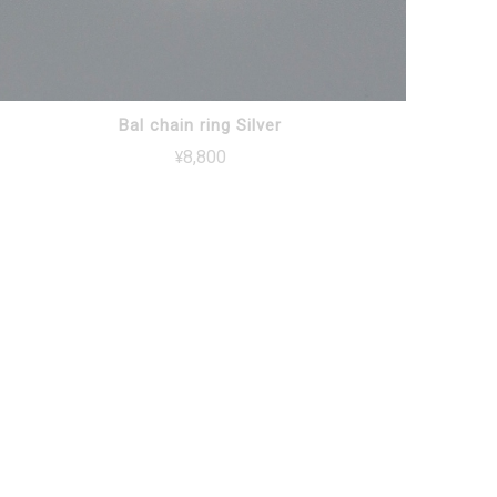
Bal chain ring Silver
¥8,800