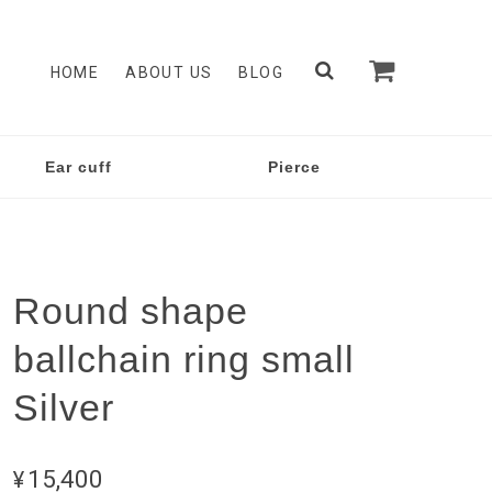
HOME
ABOUT US
BLOG
Ear cuff
Pierce
Round shape
ballchain ring small
Silver
¥15,400