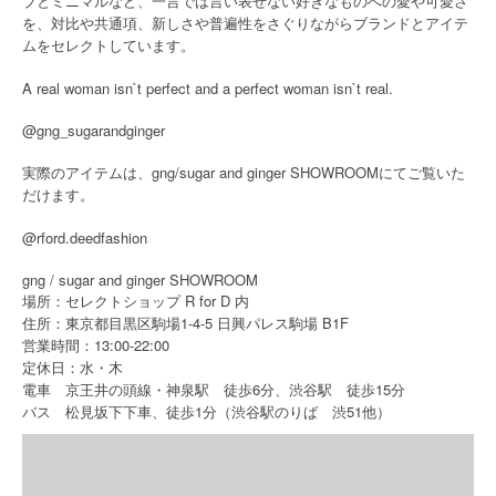
ブとミニマルなど、一言では言い表せない好きなものへの愛や可愛さ
を、対比や共通項、新しさや普遍性をさぐりながらブランドとアイテ
ムをセレクトしています。
A real woman isn`t perfect and a perfect woman isn`t real.
@gng_sugarandginger
実際のアイテムは、gng/sugar and ginger SHOWROOMにてご覧いた
だけます。
@rford.deedfashion
gng / sugar and ginger SHOWROOM
R for D
場所：セレクトショップ
内
1-4-5
B1F
住所：東京都目黒区駒場
日興パレス駒場
13:00-22:00
営業時間：
定休日：水・木
6
15
電車 京王井の頭線・神泉駅 徒歩
分、渋谷駅 徒歩
分
1
51
バス 松見坂下下車、徒歩
分（渋谷駅のりば 渋
他）