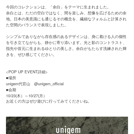
今回のコレクションは、「余白」をテーマに生まれました。
余白とは、ただの空白ではなく、間を楽しみ、想像を広げるための余
地。日本の美意識にも通じるその概念を、繊細なフォルムと計算され
た空間のバランスで表現しました。
シンプルでありながら存在感のあるデザインは、身に着ける人の個性
を引き立てながらも、静かに寄り添います。光と影のコントラスト、
指先や首元に生まれるゆとりの美しさ。余白がもたらす洗練された輝
きを、ぜひ感じてください。
<POP UP EVENT詳細>
■場所
unigem代官山 @unigem_official
■会期
10/23(木）～10/27(月）
お近くの方はぜひ遊びに行ってみてくださいね。